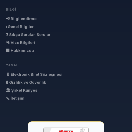
BILGI
📢 Bilgilendirme
ℹ Genel Bilgiler
❓ Sıkça Sorulan Sorular
🛂 Vize Bilgileri
🏢 Hakkımızda
YASAL
📄 Elektronik Bilet Sözleşmesi
🔒 Gizlilik ve Güvenlik
🏛 Şirket Künyesi
📞 İletişim