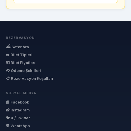
REZERVASYON
⛴ Sefer Ara
🎫 Bilet Tipleri
💶 Bilet Fiyatları
💳 Ödeme Şekilleri
📋 Rezervasyon Koşulları
SOSYAL MEDYA
📘 Facebook
📸 Instagram
🐦 X / Twitter
💬 WhatsApp