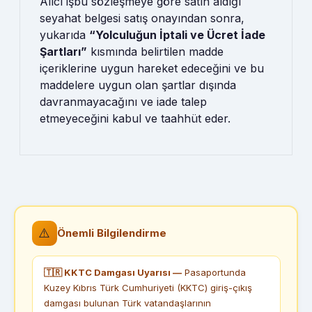
Alıcı işbu sözleşmeye göre satın aldığı
seyahat belgesi satış onayından sonra,
yukarıda
“Yolculuğun İptali ve Ücret İade
Şartları”
kısmında belirtilen madde
içeriklerine uygun hareket edeceğini ve bu
maddelere uygun olan şartlar dışında
davranmayacağını ve iade talep
etmeyeceğini kabul ve taahhüt eder.
⚠️
Önemli Bilgilendirme
🇹🇷 KKTC Damgası Uyarısı —
Pasaportunda
Kuzey Kıbrıs Türk Cumhuriyeti (KKTC) giriş-çıkış
damgası bulunan Türk vatandaşlarının