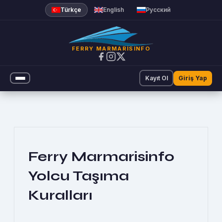
Yolcu Taşıma Koşulları | Ferr
Türkçe
English
Русский
FERRY MARMARISINFO
Kayıt Ol
Giriş Yap
Ferry Marmarisinfo
Yolcu Taşıma
Kuralları